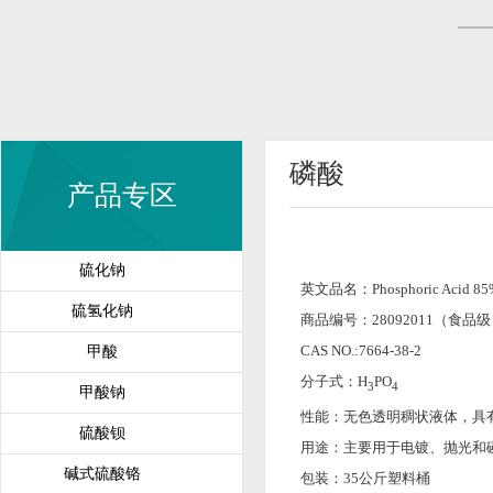
磷酸
产品专区
硫化钠
英文品名：Phosphoric Acid 85
硫氢化钠
商品编号：28092011（食品级
CAS NO.:7664-38-2
甲酸
分子式：H
PO
3
4
甲酸钠
性能：无色透明稠状液体，具
硫酸钡
用途：主要用于电镀、抛光和
碱式硫酸铬
包装：35公斤塑料桶