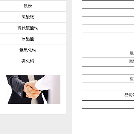
铁粉
硫酸铵
硫代硫酸钠
冰醋酸
氢氧化钠
氯
硫
碳化钙
重
易氧