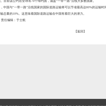
国。目前该公约在全球有70个缔约国，涵盖“一带一路”沿线大多数国家。
国与“一带一路”沿线国家的国际道路运输将可以节省最高达80%的运输时间
输总量的10%。这意味着国际道路运输在中国有着巨大的潜力。
责任编辑：于士航
【返回】