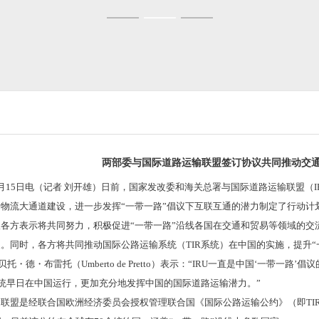
两部委与国际道路运输联盟签订协议共同推动交
5日电（记者 刘开雄）日前，国家发改委和海关总署与国际道路运输联盟（I
物流大通道建设，进一步发挥“一带一路”倡议下互联互通的潜力制定了行动计
方表示将共同努力，积极促进“一带一路”沿线各国在交通和贸易等领域的交
。同时，各方将共同推动国际公路运输系统（TIR系统）在中国的实施，提升
・德・布雷托（Umberto de Pretto）表示：“IRU一直是中国‘一带
系统早日在中国运行，更加充分地发挥中国的国际道路运输潜力。”
是经联合国欧洲经济委员会授权管理联合国《国际公路运输公约》（即TIR公约