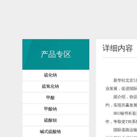
详细内容
产品专区
硫化钠
新华社北京5月1
硫氢化钠
业发展，促进国际
据介绍，协议各
甲酸
约，实现共赢发展
甲酸钠
IRU秘书长翁贝托
硫酸钡
作，争取使TIR
国际道路运输联盟
碱式硫酸铬