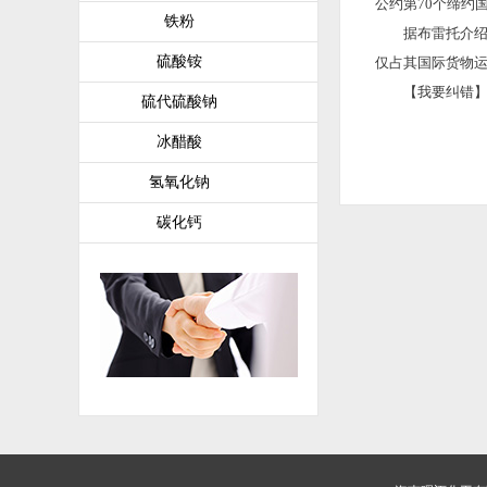
公约第70个缔约
铁粉
据布雷托介绍，中
硫酸铵
仅占其国际货物运
【我要纠错】 
硫代硫酸钠
冰醋酸
氢氧化钠
碳化钙